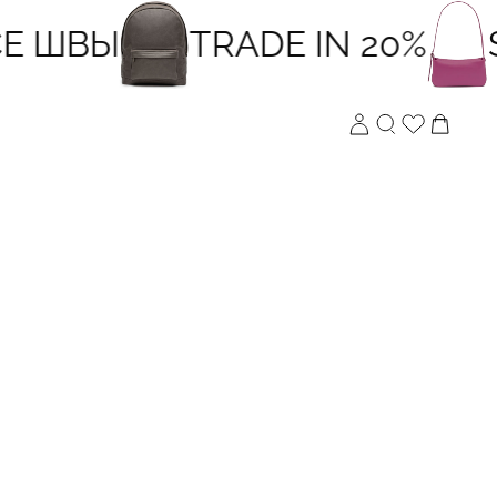
Е ШВЫ
TRADE IN 20%
S