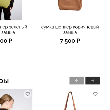
пер зеленый
сумка шоппер коричневый
 замша
замша
500 ₽
7 500 ₽
ры