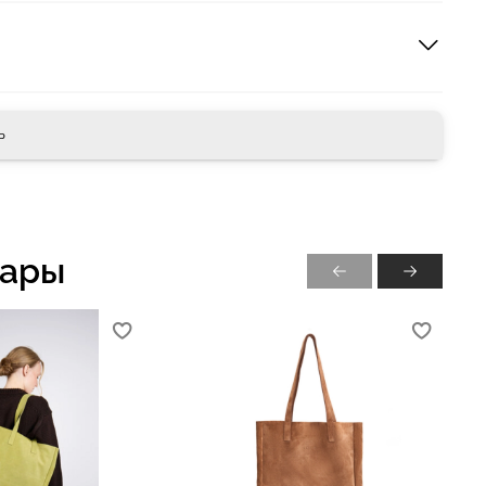
ь
вары