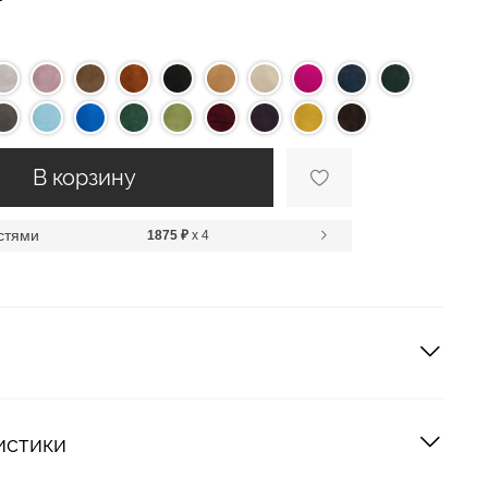
В корзину
стями
1875 ₽
x 4
истики