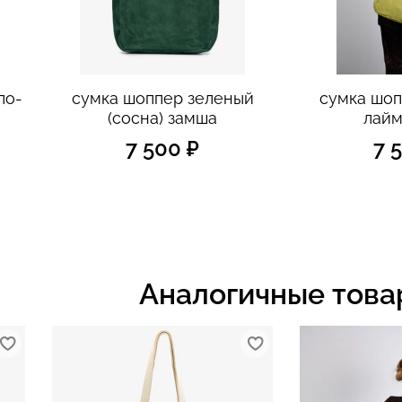
ло-
сумка шоппер зеленый
сумка шоп
(сосна) замша
лайм
7 500 ₽
7 
Аналогичные това