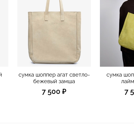
й
сумка шоппер агат светло-
сумка шоп
бежевый замша
лайм
7 500 ₽
7 
© 2026 LOKIS. ALL RIGHTS RESERVED