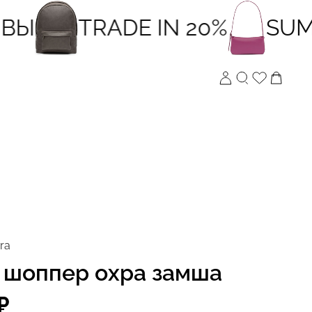
Ы
TRADE IN 20%
SUMM
ra
 шоппер охра замша
₽