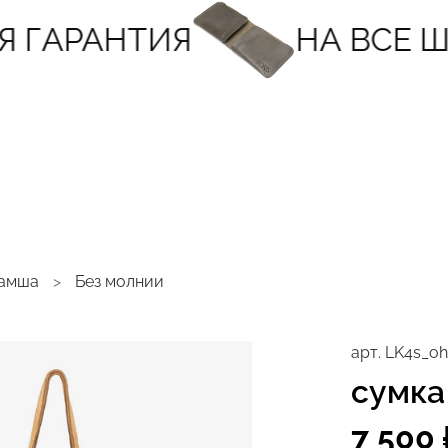
ГАРАНТИЯ
НА ВСЕ ШВ
амша
Без молнии
арт.
LK4s_oh
сумка
7 500 