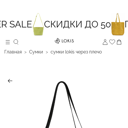
 SALE
СКИДКИ ДО 50
П
Главная
Сумки
cумки lokis через плечо