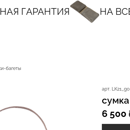
АЯ ГАРАНТИЯ
НА ВСЕ
ки-багеты
арт.
LK21_go
сумка
6 500 