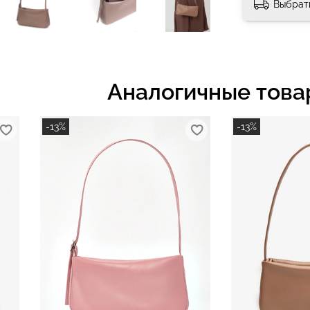
Выбрат
Аналогичные това
-13%
-13%