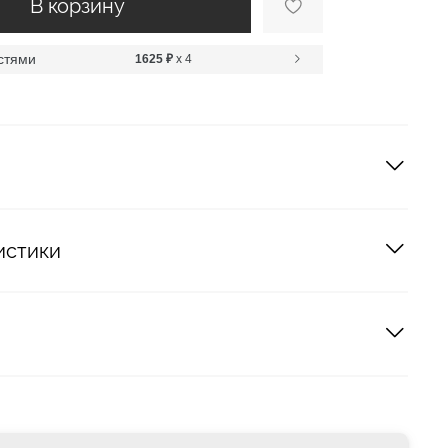
В корзину
стями
1625 ₽
x 4
истики