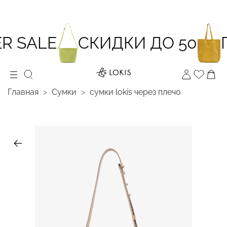
 SALE
СКИДКИ ДО 50
П
Главная
Сумки
cумки lokis через плечо