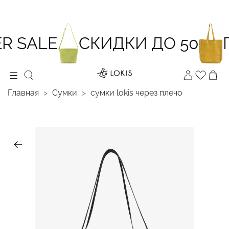
 SALE
СКИДКИ ДО 50
П
Главная
Сумки
cумки lokis через плечо